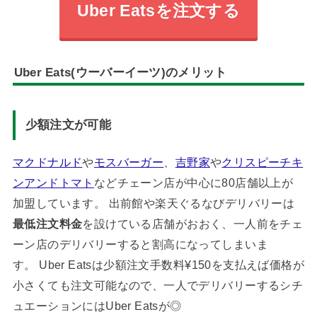
Uber Eatsを注文する
Uber Eats(ウーバーイーツ)のメリット
少額注文が可能
マクドナルド
や
モスバーガー
、
吉野家
や
クリスピーチキ
ンアンドトマト
などチェーン店が中心に80店舗以上が
加盟しています。 出前館や楽天ぐるなびデリバリーは
最低注文料金
を設けている店舗がおおく、一人前をチェ
ーン店のデリバリーすると割高になってしまいま
す。 Uber Eatsは少額注文手数料¥150を支払えば価格が
小さくても注文可能なので、一人でデリバリーするシチ
ュエーションにはUber Eatsが◎