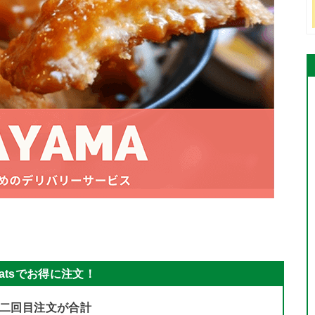
 Eatsでお得に注文！
二回目注文が合計