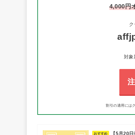
4,000円
ク
aff
対象期
割引の適用には
【5月20
おすすめ