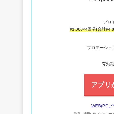
プロ
¥1,000×4回分(合計
プロモーショ
有効期限
アプリ
WEB(PC
割引の適用にはプロモコード