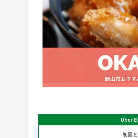
Uber
初回と