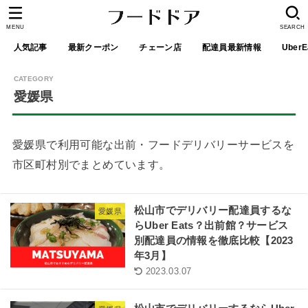
MENU
SEARCH
人気記事
最新クーポン
チェーン店
配達員最新情報
UberE
愛媛県
愛媛県で利用可能な出前・フードデリバリーサービスを
市区町村別でまとめています。
松山市でデリバリー配達員するな
愛媛県
らUber Eats？出前館？サービス
別配達員の情報を徹底比較【2023
年3月】
2023.03.07