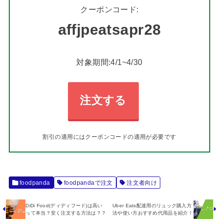
クーポンコード:
affjpeatsapr28
対象期間:4/1~4/30
注文する
割引の適用にはクーポンコードの適用が必要です
foodpanda
foodpandaで注文
注文者向け
DiDi Food(ディディフード)は高い
Uber Eats配達用のリュック購入方
って本当？安く注文する方法は？？
法や使い方おすすめ代用品を紹介！