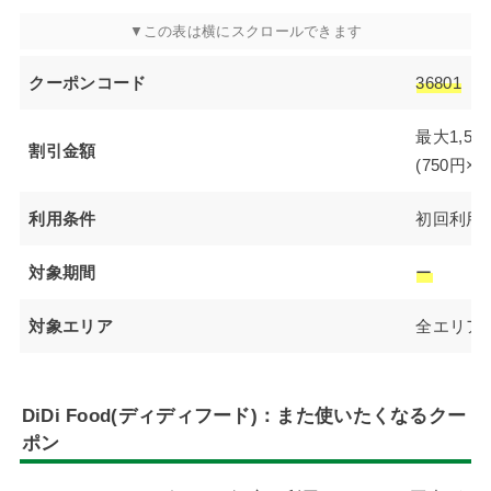
クーポンコード
36801
最大1,50
割引金額
(750円×2
利用条件
初回利用
対象期間
ー
対象エリア
全エリア
DiDi Food(ディディフード)：また使いたくなるクー
ポン