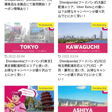
【foodpanda(フードパンダ)大阪】
蔵食品を全拠点にて販売開始！ク
配達エリア、Uber Eatsとの違い
ーポン情報あり！
は？お得なキャンペーンが盛り沢
山でとにかく安い！
foodpanda
foodpanda
2022.03.04
2022.03.04
【foodpanda(フードパンダ)東京】
【foodpanda(フードパンダ)川口】
東京都配達対応エリアと使い方、
埼玉県配達対応エリア(川口・戸
お得なキャンペーンが盛り沢山で
田・蕨市)と使い方、お得なキャン
とにかく安い！
ペーンが盛り沢山でとにかく安
い！
foodpanda
foodpanda