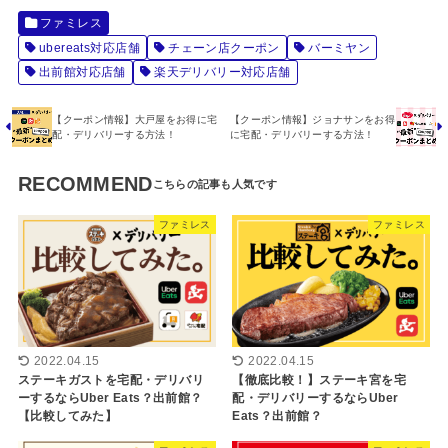
ファミレス
ubereats対応店舗
チェーン店クーポン
バーミヤン
出前館対応店舗
楽天デリバリー対応店舗
【クーポン情報】大戸屋をお得に宅
【クーポン情報】ジョナサンをお得
配・デリバリーする方法！
に宅配・デリバリーする方法！
RECOMMEND
ファミレス
ファミレス
2022.04.15
2022.04.15
ステーキガストを宅配・デリバリ
【徹底比較！】ステーキ宮を宅
ーするならUber Eats？出前館？
配・デリバリーするならUber
【比較してみた】
Eats？出前館？