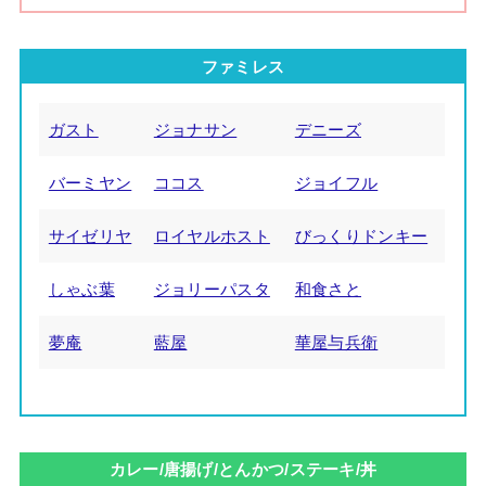
ファミレス
ガスト
ジョナサン
デニーズ
バーミヤン
ココス
ジョイフル
サイゼリヤ
ロイヤルホスト
びっくりドンキー
しゃぶ葉
ジョリーパスタ
和食さと
夢庵
藍屋
華屋与兵衛
カレー/唐揚げ/とんかつ/ステーキ/丼