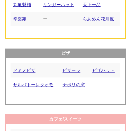
丸亀製麺
リンガーハット
天下一品
幸楽苑
ー
らあめん花月嵐
ピザ
ドミノピザ
ピザーラ
ピザハット
サルバトーレクオモ
ナポリの窯
カフェ/スイーツ