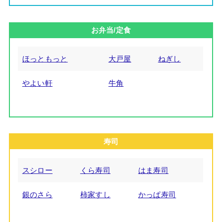
お弁当/定食
ほっともっと
大戸屋
ねぎし
やよい軒
牛角
寿司
スシロー
くら寿司
はま寿司
銀のさら
柿家すし
かっぱ寿司