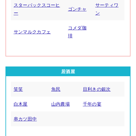
スターバックスコーヒ
サーティワ
ゴンチャ
ー
ン
コメダ珈
サンマルクカフェ
琲
居酒屋
笑笑
魚民
目利きの銀次
白木屋
山内農場
千年の宴
串カツ田中