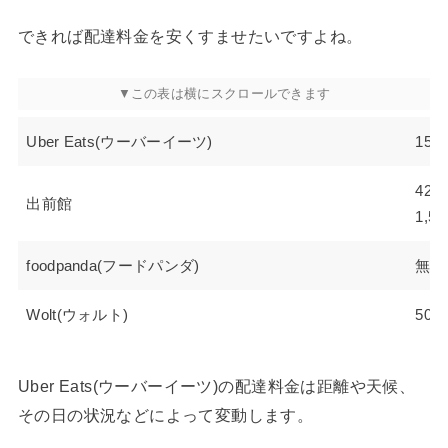
できれば配達料金を安くすませたいですよね。
Uber Eats(ウーバーイーツ)
15
420
出前館
1,
foodpanda(フードパンダ)
無料
Wolt(ウォルト)
50
Uber Eats(ウーバーイーツ)の配達料金は距離や天候、
その日の状況などによって変動します。