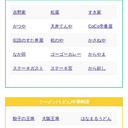
吉野家
松屋
すき家
かつや
天丼てんや
CoCo壱番屋
伝説のすた丼屋
松のや
かさねや
なか卯
ゴーゴーカレー
からやま
ステーキガスト
ステーキ宮
から好し
ラーメン/うどん/中華料理
餃子の王将
大阪王将
はなまるうどん