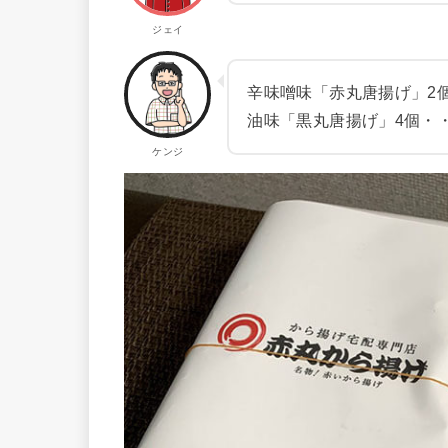
ジェイ
辛味噌味「赤丸唐揚げ」2
油味「黒丸唐揚げ」4個・
ケンジ