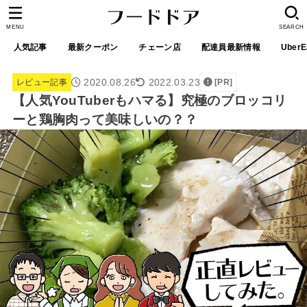
MENU
SEARCH
人気記事
最新クーポン
チェーン店
配達員最新情報
UberE
2020.08.26
2022.03.23
レビュー記事
[PR]
【人気YouTuberもハマる】究極のブロッコリ
ーと鶏胸肉って美味しいの？？