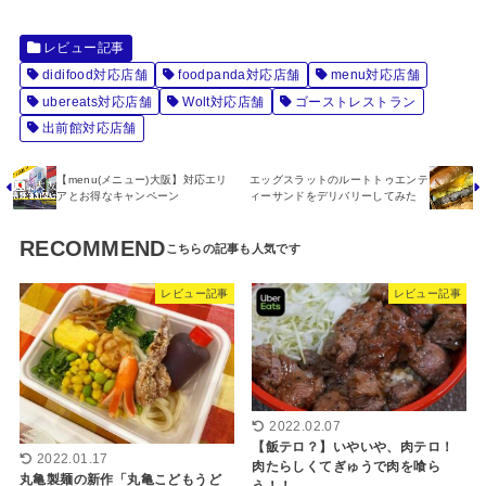
レビュー記事
didifood対応店舗
foodpanda対応店舗
menu対応店舗
ubereats対応店舗
Wolt対応店舗
ゴーストレストラン
出前館対応店舗
【menu(メニュー)大阪】対応エリ
エッグスラットのルートトゥエンテ
アとお得なキャンペーン
ィーサンドをデリバリーしてみた
RECOMMEND
レビュー記事
レビュー記事
2022.02.07
【飯テロ？】いやいや、肉テロ！
2022.01.17
肉たらしくてぎゅうで肉を喰ら
丸亀製麺の新作「丸亀こどもうど
う！！