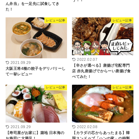
ん弁当」を一足先に試食してき
た！
レビュー記事
レビュー記事
2022.02.07
2021.09.29
【辛さが選べる】唐揚げ宅配専門
大阪王将4種の餃子をデリバリーし
店 赤丸唐揚げでからーい唐揚げ食
て一挙レビュー
べてみた！
レビュー記事
レビュー記事
2021.09.29
2022.02.08
【寿司屋がお家に】築地 日本海の
【カラダの芯からあったまる】韓
お寿司に大満足！
国スンドゥブ「ハンの家」の特製