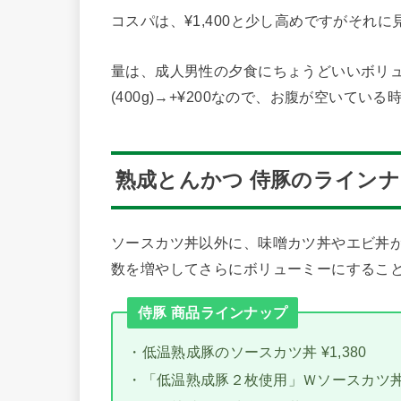
コスパは、¥1,400と少し高めですがそれ
量は、成人男性の夕食にちょうどいいボリューム
(400g)→+¥200なので、お腹が空いて
熟成とんかつ 侍豚のライン
ソースカツ丼以外に、味噌カツ丼やエビ丼
数を増やしてさらにボリューミーにするこ
侍豚 商品ラインナップ
・低温熟成豚のソースカツ丼 ¥1,380
・「低温熟成豚２枚使用」Ｗソースカツ丼 ¥