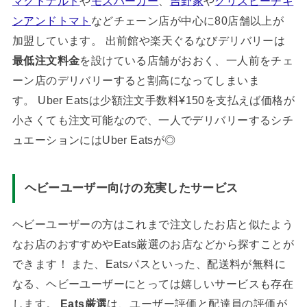
マクドナルド
や
モスバーガー
、
吉野家
や
クリスピーチキ
ンアンドトマト
などチェーン店が中心に80店舗以上が
加盟しています。 出前館や楽天ぐるなびデリバリーは
最低注文料金
を設けている店舗がおおく、一人前をチェ
ーン店のデリバリーすると割高になってしまいま
す。 Uber Eatsは少額注文手数料¥150を支払えば価格が
小さくても注文可能なので、一人でデリバリーするシチ
ュエーションにはUber Eatsが◎
ヘビーユーザー向けの充実したサービス
ヘビーユーザーの方はこれまで注文したお店と似たよう
なお店のおすすめやEats厳選のお店などから探すことが
できます！ また、Eatsパスといった、配送料が無料に
なる、ヘビーユーザーにとっては嬉しいサービスも存在
します。
Eats厳選
は、ユーザー評価と配達員の評価が