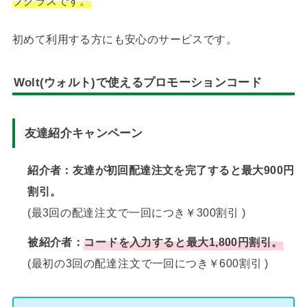
プクラスです。
初めて利用する方にも安心のサービスです。
Wolt(ウォルト)で使えるプロモーションコード
友達紹介キャンペーン
紹介者：友達が初回配達注文を完了すると最大900円
割引。
(最3回⁠の配⁠達⁠注⁠文⁠で一回につき￥300割⁠引 )
被紹介者：
コ⁠ー⁠ド⁠を入力する⁠と⁠最大1,800円割引。
(最⁠初⁠の3回⁠の配⁠達⁠注⁠文⁠で一回につき￥600割⁠引 )