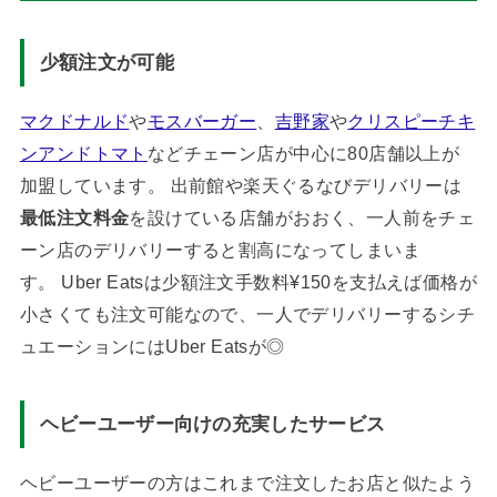
少額注文が可能
マクドナルド
や
モスバーガー
、
吉野家
や
クリスピーチキ
ンアンドトマト
などチェーン店が中心に80店舗以上が
加盟しています。 出前館や楽天ぐるなびデリバリーは
最低注文料金
を設けている店舗がおおく、一人前をチェ
ーン店のデリバリーすると割高になってしまいま
す。 Uber Eatsは少額注文手数料¥150を支払えば価格が
小さくても注文可能なので、一人でデリバリーするシチ
ュエーションにはUber Eatsが◎
ヘビーユーザー向けの充実したサービス
ヘビーユーザーの方はこれまで注文したお店と似たよう