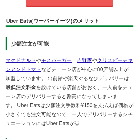
Uber Eats(ウーバーイーツ)のメリット
少額注文が可能
マクドナルド
や
モスバーガー
、
吉野家
や
クリスピーチキ
ンアンドトマト
などチェーン店が中心に80店舗以上が
加盟しています。 出前館や楽天ぐるなびデリバリーは
最低注文料金
を設けている店舗がおおく、一人前をチェ
ーン店のデリバリーすると割高になってしまいま
す。 Uber Eatsは少額注文手数料¥150を支払えば価格が
小さくても注文可能なので、一人でデリバリーするシチ
ュエーションにはUber Eatsが◎