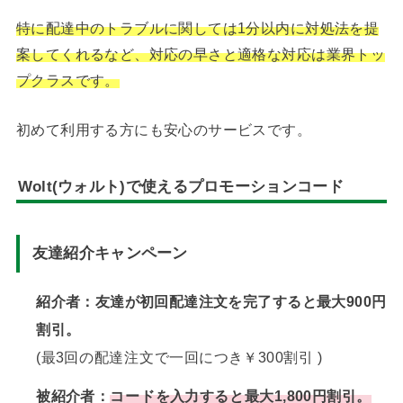
特に配達中のトラブルに関しては1分以内に対処法を提
案してくれるなど、対応の早さと適格な対応は業界トッ
プクラスです。
初めて利用する方にも安心のサービスです。
Wolt(ウォルト)で使えるプロモーションコード
友達紹介キャンペーン
紹介者：友達が初回配達注文を完了すると最大900円
割引。
(最3回⁠の配⁠達⁠注⁠文⁠で一回につき￥300割⁠引 )
被紹介者：
コ⁠ー⁠ド⁠を入力する⁠と⁠最大1,800円割引。