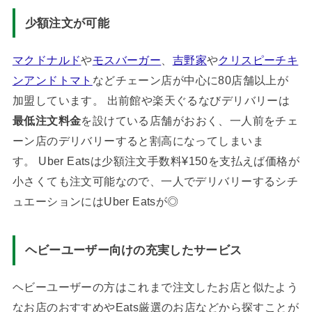
少額注文が可能
マクドナルド
や
モスバーガー
、
吉野家
や
クリスピーチキ
ンアンドトマト
などチェーン店が中心に80店舗以上が
加盟しています。 出前館や楽天ぐるなびデリバリーは
最低注文料金
を設けている店舗がおおく、一人前をチェ
ーン店のデリバリーすると割高になってしまいま
す。 Uber Eatsは少額注文手数料¥150を支払えば価格が
小さくても注文可能なので、一人でデリバリーするシチ
ュエーションにはUber Eatsが◎
ヘビーユーザー向けの充実したサービス
ヘビーユーザーの方はこれまで注文したお店と似たよう
なお店のおすすめやEats厳選のお店などから探すことが