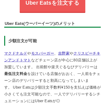
Uber Eatsを注文する
Uber Eats(ウーバーイーツ)のメリット
少額注文が可能
マクドナルド
や
モスバーガー
、
吉野家
や
クリスピーチキ
ンアンドトマト
などチェーン店が中心に80店舗以上が
加盟しています。 出前館や楽天ぐるなびデリバリーは
最低注文料金
を設けている店舗がおおく、一人前をチェ
ーン店のデリバリーすると割高になってしまいま
す。 Uber Eatsは少額注文手数料¥150を支払えば価格が
小さくても注文可能なので、一人でデリバリーするシチ
ュエーションにはUber Eatsが◎