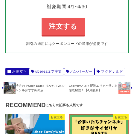
対象期間:4/1~4/30
注文する
割引の適用にはクーポンコードの適用が必要です
お役立ち
ubereatsで注文
ハンバーガー
マクドナルド
渋谷のでUber Eatsするなら！24ジ
Chompyとは？配達エリアと使い方
ャンルおすすめの店
徹底解説！【4月最新】
RECOMMEND
お役立ち
お役立ち