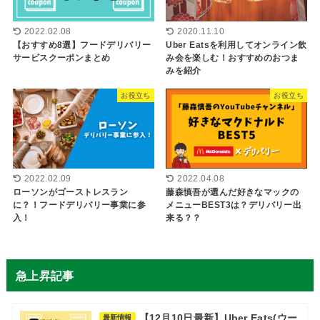
2022.02.08
2020.11.10
【おすすめ8選】フードデリバリー
Uber Eatsを利用してオンライン飲
サービスクーポンまとめ
み会を楽しむ！おすすめのおつま
みを紹介
お役立ち
お役立ち
2022.02.09
2022.04.08
ローソンがゴーストレスラン
藤森慎吾が選んだ好きなマックの
に？！フードデリバリー事業に参
メニューBEST3は？デリバリー出
入！
来る？？
急上昇記事
【12月10日最新】Uber Eats(ウー
最新情報