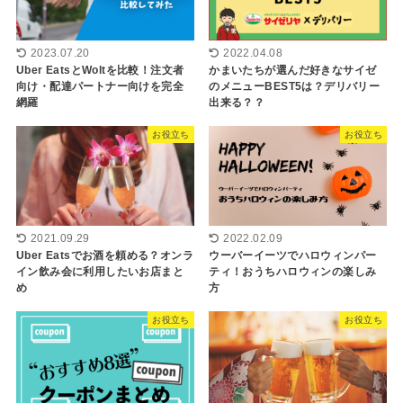
2023.07.20
2022.04.08
Uber EatsとWoltを比較！注文者
かまいたちが選んだ好きなサイゼ
向け・配達パートナー向けを完全
のメニューBEST5は？デリバリー
網羅
出来る？？
お役立ち
お役立ち
2021.09.29
2022.02.09
Uber Eatsでお酒を頼める？オンラ
ウーバーイーツでハロウィンパー
イン飲み会に利用したいお店まと
ティ！おうちハロウィンの楽しみ
め
方
お役立ち
お役立ち