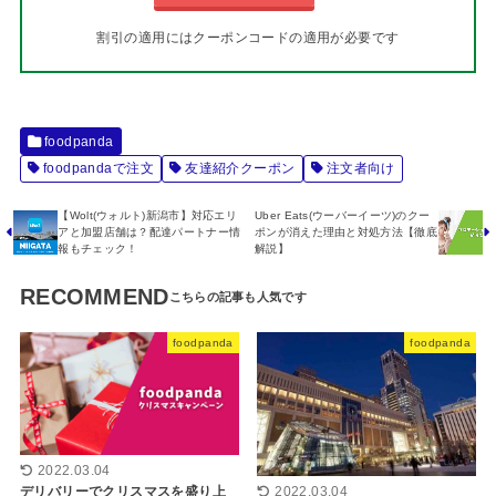
割引の適用にはクーポンコードの適用が必要です
foodpanda
foodpandaで注文
友達紹介クーポン
注文者向け
【Wolt(ウォルト)新潟市】対応エリ
Uber Eats(ウーバーイーツ)のクー
アと加盟店舗は？配達パートナー情
ポンが消えた理由と対処方法【徹底
報もチェック！
解説】
RECOMMEND
foodpanda
foodpanda
2022.03.04
デリバリーでクリスマスを盛り上
2022.03.04