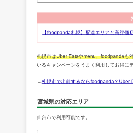
【foodpanda札幌】配達エリアと高
札幌市はUber Eatsやmenu、foodpa
いるキャンペーンをうまく利用してお得に
→
札幌市で出前するならfoodpanda？Ub
宮城県の対応エリア
仙台市で利用可能です。