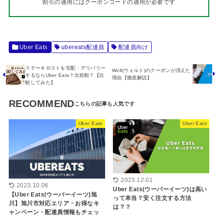
割引の適用にはクーポンコードの適用が必要です
Uber Eats
ubereats配達員
配達員向け
ステーキガストを宅配・デリバリー
Wolt(ウォルト)のクーポンが消えた
するならUber Eats？出前館？【比
理由【徹底解説】
較してみた】
RECOMMEND
Uber Eats
Uber Eats
2023.12.01
2023.10.06
Uber Eats(ウーバーイーツ)は高い
【Uber Eats(ウーバーイーツ)旭
って本当？安く注文する方法
川】旭川市対応エリア・お得なキ
は？？
ャンペーン・配達員情報もチェッ