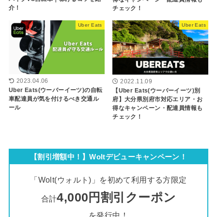
介！
チェック！
Uber Eats
Uber Eats
2023.04.06
2022.11.09
Uber Eats(ウーバーイーツ)の自転
【Uber Eats(ウーバーイーツ)別
車配達員が気を付けるべき交通ル
府】大分県別府市対応エリア・お
ール
得なキャンペーン・配達員情報も
チェック！
【割引増額中！】Woltデビューキャンペーン！
「Wolt(ウォルト)」を初めて利用する方限定
4,000円割引クーポン
合計
を発行中！