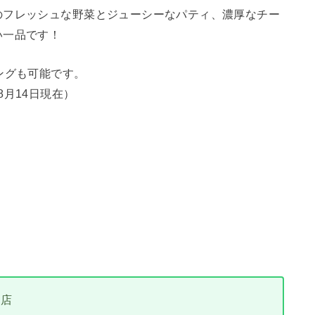
のフレッシュな野菜とジューシーなパティ、濃厚なチー
い一品です！
ングも可能です。
年8月14日現在）
目店