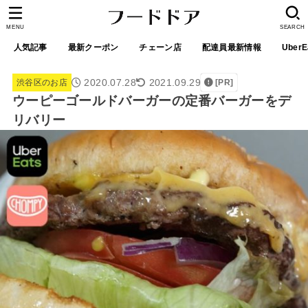
MENU
SEARCH
人気記事
最新クーポン
チェーン店
配達員最新情報
UberE
2020.07.28
2021.09.29
渋谷区のお店
[PR]
ウーピーゴールドバーガーの定番バーガーをデ
リバリー