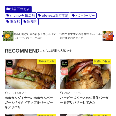
渋谷区のお店
chompy対応店舗
ubereats対応店舗
ハンバーガー
東京都
渋谷区
肉めし岡むら屋のねぎ玉牛しゃぶめ
渋谷でおすすめの海鮮丼Uber Eats
しをデリバリーしてみた
高評価のお店まとめ
RECOMMEND
渋谷区のお店
渋谷区のお店
2021.09.29
2021.09.29
ホホカムダイナーのホホカムバー
バーガーズベースの佐世保バーガ
ガーとベイクドアップルバーガー
ーをデリバリーしてみた
をデリバリー