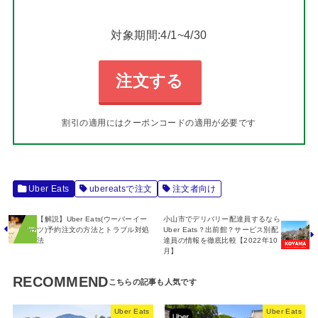
対象期間:4/1~4/30
注文する
割引の適用にはクーポンコードの適用が必要です
Uber Eats
ubereatsで注文
注文者向け
【解説】Uber Eats(ウーバーイー
小山市でデリバリー配達員するなら
ツ)予約注文の方法とトラブル対処
Uber Eats？出前館？サービス別配
法
達員の情報を徹底比較【2022年10
月】
RECOMMEND
Uber Eats
Uber Eats