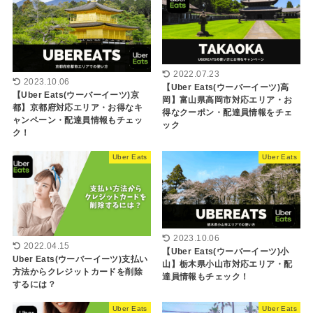
2022.07.23
2023.10.06
【Uber Eats(ウーバーイーツ)高
【Uber Eats(ウーバーイーツ)京
岡】富山県高岡市対応エリア・お
都】京都府対応エリア・お得なキ
得なクーポン・配達員情報をチェ
ャンペーン・配達員情報もチェッ
ック
ク！
Uber Eats
Uber Eats
2023.10.06
2022.04.15
【Uber Eats(ウーバーイーツ)小
Uber Eats(ウーバーイーツ)支払い
山】栃木県小山市対応エリア・配
方法からクレジットカードを削除
達員情報もチェック！
するには？
Uber Eats
Uber Eats