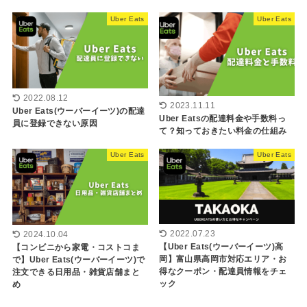
Uber Eats
Uber Eats
2022.08.12
2023.11.11
Uber Eats(ウーバーイーツ)の配達
Uber Eatsの配達料金や手数料っ
員に登録できない原因
て？知っておきたい料金の仕組み
Uber Eats
Uber Eats
2022.07.23
2024.10.04
【Uber Eats(ウーバーイーツ)高
【コンビニから家電・コストコま
岡】富山県高岡市対応エリア・お
で】Uber Eats(ウーバーイーツ)で
得なクーポン・配達員情報をチェ
注文できる日用品・雑貨店舗まと
ック
め