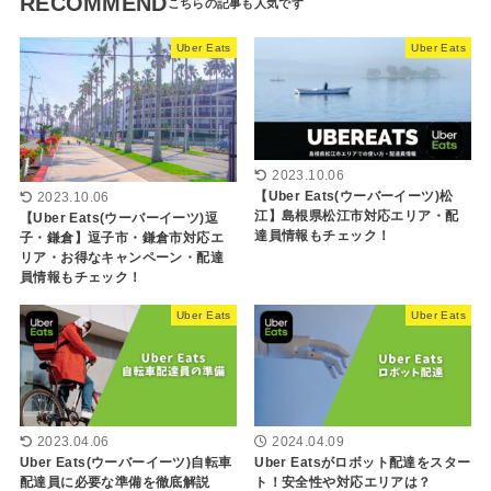
RECOMMEND
Uber Eats
Uber Eats
2023.10.06
【Uber Eats(ウーバーイーツ)松
2023.10.06
江】島根県松江市対応エリア・配
【Uber Eats(ウーバーイーツ)逗
達員情報もチェック！
子・鎌倉】逗子市・鎌倉市対応エ
リア・お得なキャンペーン・配達
員情報もチェック！
Uber Eats
Uber Eats
2023.04.06
2024.04.09
Uber Eats(ウーバーイーツ)自転車
Uber Eatsがロボット配達をスター
配達員に必要な準備を徹底解説
ト！安全性や対応エリアは？