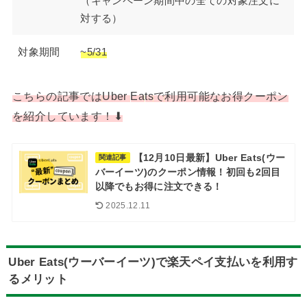
（キャンペーン期間中の全ての対象注文に
対する）
対象期間
~5/31
こちらの記事では
Uber
E
a
t
s
で
利用可能な
お得クーポン
を紹介しています！⬇︎
【12月10日最新】Uber Eats(ウー
関連記事
バーイーツ)のクーポン情報！初回も2回目
以降でもお得に注文できる！
2025.12.11
Uber Eats(ウーバーイーツ)で楽天ペイ支払いを利用す
るメリット