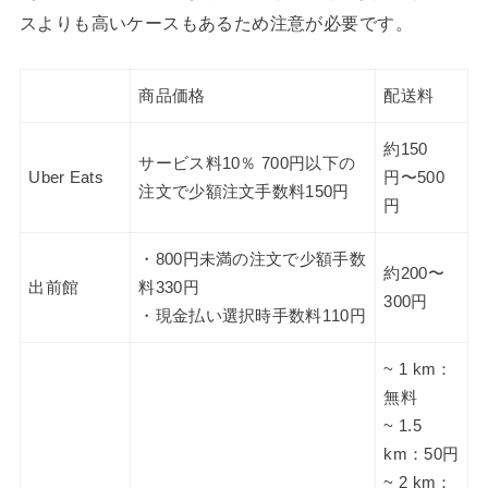
スよりも高いケースもあるため注意が必要です。
商品価格
配送料
約150
サービス料10％ 700円以下の
Uber Eats
円〜500
注文で少額注文手数料150円
円
・800円未満の注文で少額手数
約200〜
出前館
料330円
300円
・現金払い選択時手数料110円
~ 1 km：
無料
~ 1.5
km：50円
~ 2 km：