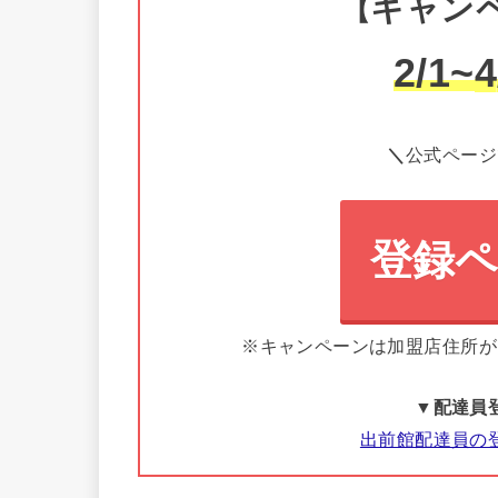
キャン
【
2/1~
4
＼
公式ページ
登録
※キャンペーンは加盟店住所が
▼配達員
出前館配達員の