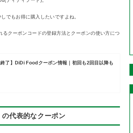
od(ディディフード)。
少しでもお得に購入したいですよね。
発行されるクーポンコードの登録方法とクーポンの使い方につ
終了】DiDi Foodクーポン情報｜初回も2回目以降も
ード）の代表的なクーポン