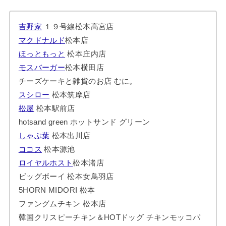
吉野家
１９号線松本高宮店
マクドナルド
松本店
ほっともっと
松本庄内店
モスバーガー
松本横田店
チーズケーキと雑貨のお店 むに。
スシロー
松本筑摩店
松屋
松本駅前店
hotsand green ホットサンド グリーン
しゃぶ葉
松本出川店
ココス
松本源池
ロイヤルホスト
松本渚店
ビッグボーイ 松本女鳥羽店
5HORN MIDORI 松本
ファングムチキン 松本店
韓国クリスピーチキン＆HOTドッグ チキンモッコパ