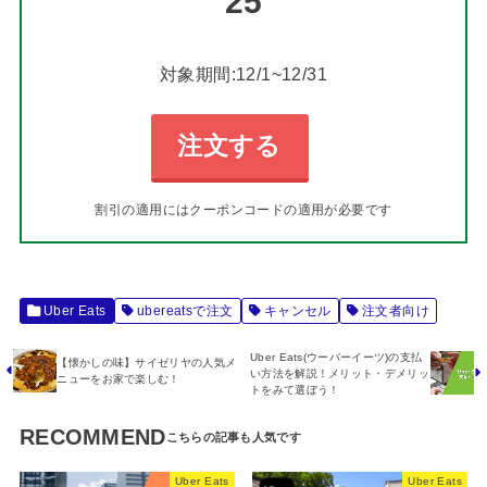
25
対象期間:12/1~12/31
注文する
割引の適用にはクーポンコードの適用が必要です
Uber Eats
ubereatsで注文
キャンセル
注文者向け
Uber Eats(ウーバーイーツ)の支払
【懐かしの味】サイゼリヤの人気メ
い方法を解説！メリット・デメリッ
ニューをお家で楽しむ！
トをみて選ぼう！
RECOMMEND
Uber Eats
Uber Eats