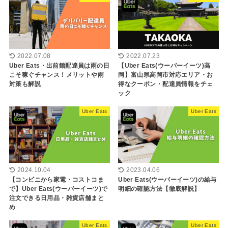
2022.07.08
2022.07.23
Uber Eats・出前館配達員は雨の日
【Uber Eats(ウーバーイーツ)高
こそ稼ぐチャンス！メリットや雨
岡】富山県高岡市対応エリア・お
対策も解説
得なクーポン・配達員情報をチェ
ック
Uber Eats
Uber Eats
2023.04.06
2024.10.04
Uber Eats(ウーバーイーツ)の給与
【コンビニから家電・コストコま
明細の確認方法【徹底解説】
で】Uber Eats(ウーバーイーツ)で
注文できる日用品・雑貨店舗まと
め
Uber Eats
Uber Eats