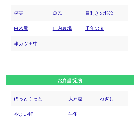
笑笑
魚民
目利きの銀次
白木屋
山内農場
千年の宴
串カツ田中
お弁当/定食
ほっともっと
大戸屋
ねぎし
やよい軒
牛角