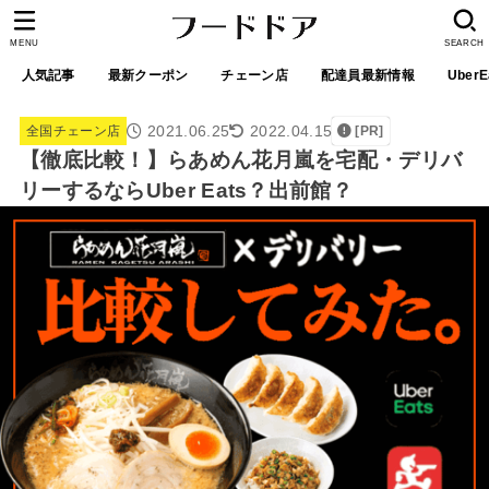
MENU
SEARCH
人気記事
最新クーポン
チェーン店
配達員最新情報
UberE
2021.06.25
2022.04.15
全国チェーン店
[PR]
【徹底比較！】らあめん花月嵐を宅配・デリバ
リーするならUber Eats？出前館？