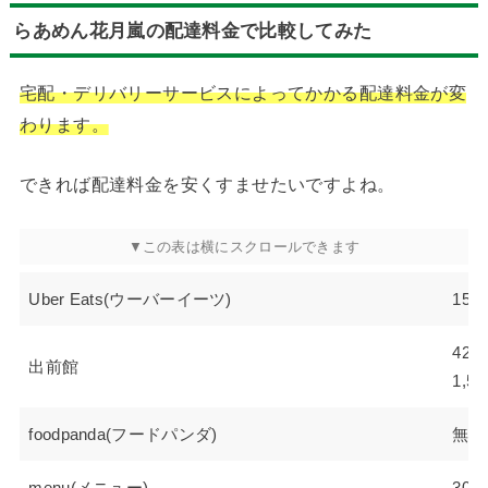
らあめん花月嵐の配達料金で比較してみた
宅配・デリバリーサービスによってかかる配達料金が変
わります。
できれば配達料金を安くすませたいですよね。
Uber Eats(ウーバーイーツ)
15
420
出前館
1,
foodpanda(フードパンダ)
無料
menu(メニュー)
30