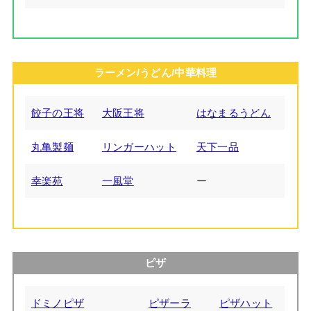
ラーメン/うどん/中華料理
餃子の王将
大阪王将
はなまるうどん
丸亀製麺
リンガーハット
天下一品
幸楽苑
一風堂
ー
ピザ
ドミノピザ
ピザーラ
ピザハット