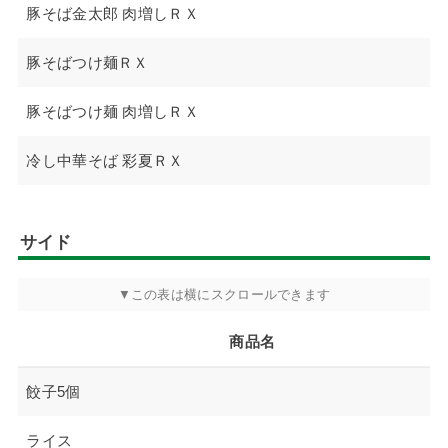
豚そば金太郎 肉増しＲＸ
豚そばつけ麺ＲＸ
豚そばつけ麺 肉増しＲＸ
冷し中華そば 彩夏ＲＸ
サイド
商品名
餃子5個
ライス