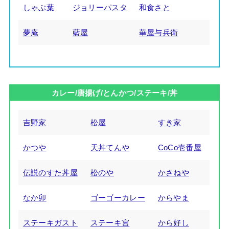
しゃぶ葉
ジョリーパスタ
和食さと
夢庵
藍屋
華屋与兵衛
カレー/唐揚げ/とんかつ/ステーキ/丼
吉野家
松屋
すき家
かつや
天丼てんや
CoCo壱番屋
伝説のすた丼屋
松のや
かさねや
なか卯
ゴーゴーカレー
からやま
ステーキガスト
ステーキ宮
から好し