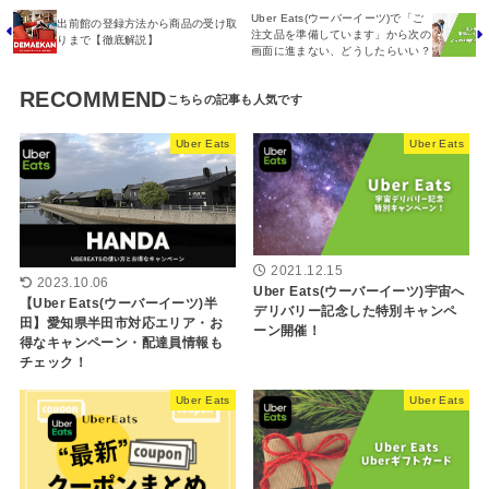
Uber Eats(ウーバーイーツ)で「ご
出前館の登録方法から商品の受け取
注文品を準備しています」から次の
りまで【徹底解説】
画面に進まない、どうしたらいい？
RECOMMEND
Uber Eats
Uber Eats
2021.12.15
2023.10.06
Uber Eats(ウーバーイーツ)宇宙へ
【Uber Eats(ウーバーイーツ)半
デリバリー記念した特別キャンペ
田】愛知県半田市対応エリア・お
ーン開催！
得なキャンペーン・配達員情報も
チェック！
Uber Eats
Uber Eats