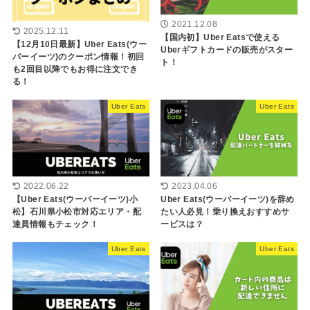
2021.12.08
2025.12.11
【国内初】Uber Eatsで使える
【12月10日最新】Uber Eats(ウー
Uberギフトカードの販売がスター
バーイーツ)のクーポン情報！初回
ト！
も2回目以降でもお得に注文でき
る！
Uber Eats
Uber Eats
2022.06.22
2023.04.06
【Uber Eats(ウーバーイーツ)小
Uber Eats(ウーバーイーツ)を辞め
松】石川県小松市対応エリア・配
たい人必見！乗り換えおすすめサ
達員情報もチェック！
ービスは？
Uber Eats
Uber Eats