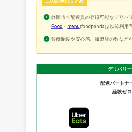
この記事のまとめ
静岡市で配達員の登録可能なデリバ
Food
・
menu
(foodpandaは以
報酬制度や安心感、加盟店の数などか
デリバリー
配達パートナ
経験ゼロ